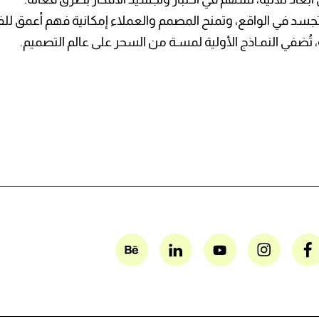
 يتجسد في الواقع، وتمنح المصمم والعملاء إمكانية فهم أعمق لل
، تُضفي النمـاذج الأولية لمسـة من السحر على عالم التصميم.