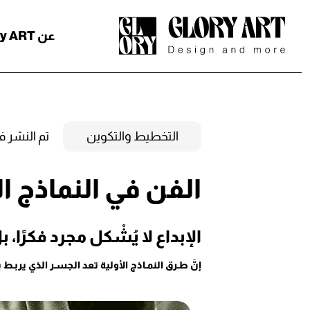
عن Glory ART
التخطيط والتكوين
تم النشر ف
الفن في النماذج ال
الإبداع لا يُشْكل مجرد فكرًا
إنَّ طـرق النمـاذج الأولية تعد الجسـر الذي يربـ