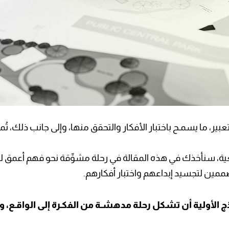
بير، ما يسمـح باختبار الأفكار والتحقق منها، وإلى جانب ذلك، تُم
عية، سنأخذك في هذه المقالة في رحلة مشوِّقة نحو فهم أعمق لطرق
مين لتجسيد إبداعهم واختبار أفكارهم.
 الأولية أن تشكل رحلة مدهشـة من الفكـرة إلى الواقـع، وكي