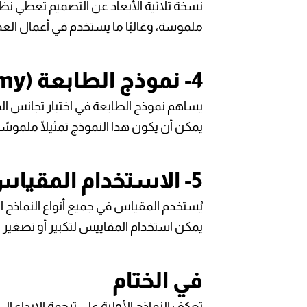
نسخة ثلاثية الأبعاد عن التصميم تعطي نظر
ملموسة، وغالبًا ما يستخدم في أعمال الع
4- نموذج الطابعة (Printer's Dummy):
يساهم نموذج الطابعة في اختبار تجانس الم
يمكن أن يكون هذا النموذج تمثيلًا ملموسًا ل
5- الاستخدام المقياس (Scale):
يُستخدم المقياس في جميع أنواع النماذج ا
يمكن استخدام المقاييس لتكبير أو تصغير ا
في الختام
تعكف النماذج الأولية على ترجمة الإبداع إلى