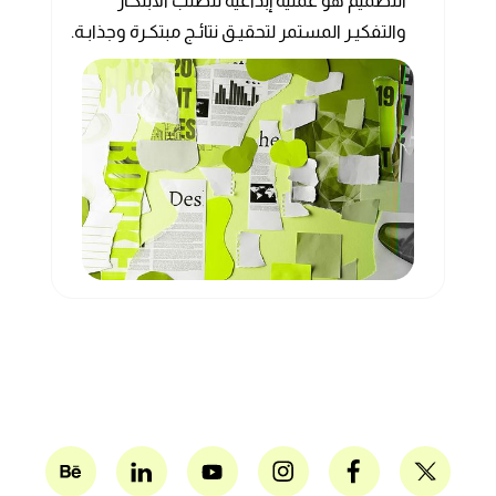
التصميم هو عملية إبداعية تتطلب الابتكـار
والتفكيـر المستمر لتحقيـق نتائـج مبتكـرة وجذابـة.